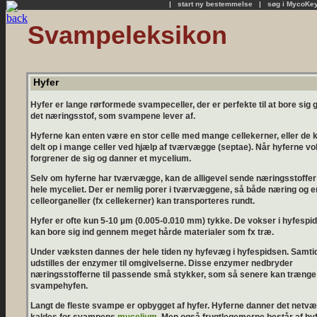
|
start ny bestemmelse
|
søg i MycoKe
Svampeleksikon
Hyfer
Hyfer er lange rørformede svampeceller, der er perfekte til at bore si
det næringsstof, som svampene lever af.
Hyferne kan enten være en stor celle med mange cellekerner, eller de
delt op i mange celler ved hjælp af tværvægge (septae). Når hyferne vo
forgrener de sig og danner et mycelium.
Selv om hyferne har tværvægge, kan de alligevel sende næringsstoffer 
hele myceliet. Der er nemlig porer i tværvæggene, så både næring og 
celleorganeller (fx cellekerner) kan transporteres rundt.
Hyfer er ofte kun 5-10 µm (0.005-0.010 mm) tykke. De vokser i hyfespid
kan bore sig ind gennem meget hårde materialer som fx træ.
Under væksten dannes der hele tiden ny hyfevæg i hyfespidsen. Samti
udstilles der enzymer til omgivelserne. Disse enzymer nedbryder
næringsstofferne til passende små stykker, som så senere kan trænge 
svampehyfen.
Langt de fleste svampe er opbygget af hyfer. Hyferne danner det netvæ