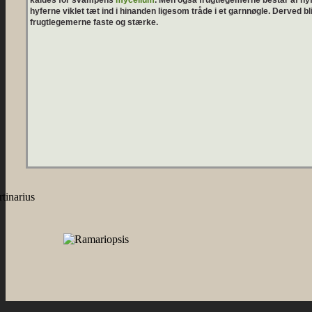
kaldes for svampens
mycelium
. Men også frugtlegemerne består af hyf
hyferne viklet tæt ind i hinanden ligesom tråde i et garnnøgle. Derved bl
frugtlegemerne faste og stærke.